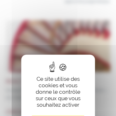
approche pragmatique.
Ce site utilise des
RÉACTIVITÉ & EFFICACITÉ
cookies et vous
Un esprit d’équipe, une culture de la solution et du «
donne le contrôle
sur mesure ».
sur ceux que vous
souhaitez activer
CRÉDIBILITÉ