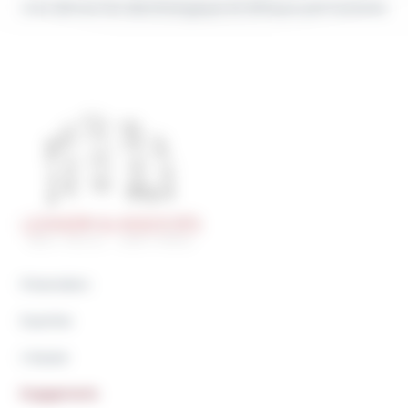
Une démarche déontologique et éthique permanente.
Présentation
Expertise
L’équipe
Engagements